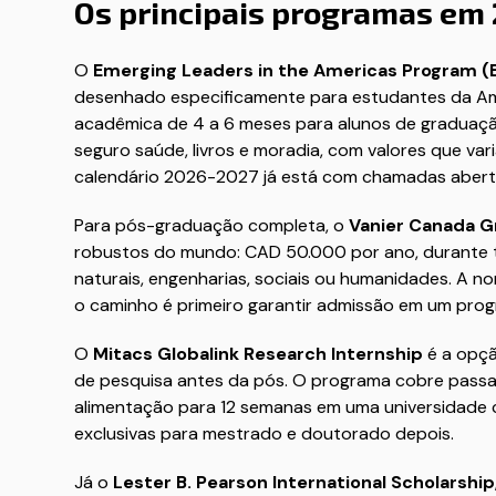
Os principais programas em
O
Emerging Leaders in the Americas Program (
desenhado especificamente para estudantes da Amér
acadêmica de 4 a 6 meses para alunos de graduaçã
seguro saúde, livros e moradia, com valores que var
calendário 2026-2027 já está com chamadas abertas
Para pós-graduação completa, o
Vanier Canada G
robustos do mundo: CAD 50.000 por ano, durante t
naturais, engenharias, sociais ou humanidades. A n
o caminho é primeiro garantir admissão em um pro
O
Mitacs Globalink Research Internship
é a opçã
de pesquisa antes da pós. O programa cobre pass
alimentação para 12 semanas em uma universidade c
exclusivas para mestrado e doutorado depois.
Já o
Lester B. Pearson International Scholarship