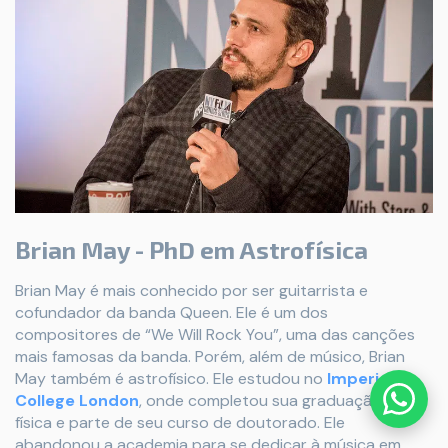
Brian May - PhD em Astrofísica
Brian May é mais conhecido por ser guitarrista e
cofundador da banda Queen. Ele é um dos
compositores de “We Will Rock You”, uma das canções
mais famosas da banda. Porém, além de músico, Brian
May também é astrofísico. Ele estudou no
Imperial
College London
, onde completou sua graduação em
física e parte de seu curso de doutorado. Ele
abandonou a academia para se dedicar à música em