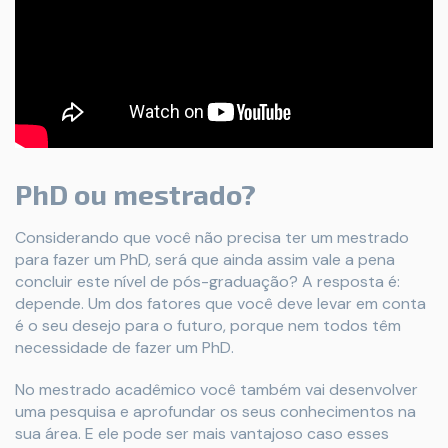
PhD ou mestrado?
Considerando que você não precisa ter um mestrado
para fazer um PhD, será que ainda assim vale a pena
concluir este nível de pós-graduação? A resposta é:
depende. Um dos fatores que você deve levar em conta
é o seu desejo para o futuro, porque nem todos têm
necessidade de fazer um PhD.
No mestrado acadêmico você também vai desenvolver
uma pesquisa e aprofundar os seus conhecimentos na
sua área. E ele pode ser mais vantajoso caso esses