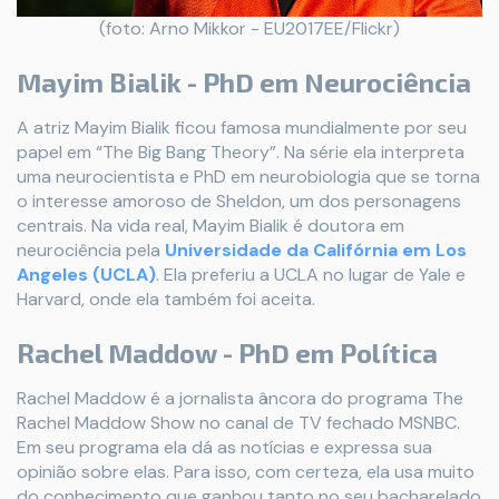
(foto: Arno Mikkor - EU2017EE/Flickr)
Mayim Bialik - PhD em Neurociência
A atriz Mayim Bialik ficou famosa mundialmente por seu
papel em “The Big Bang Theory”. Na série ela interpreta
uma neurocientista e PhD em neurobiologia que se torna
o interesse amoroso de Sheldon, um dos personagens
centrais. Na vida real, Mayim Bialik é doutora em
neurociência pela
Universidade da Califórnia em Los
Angeles (UCLA)
. Ela preferiu a UCLA no lugar de Yale e
Harvard, onde ela também foi aceita.
Rachel Maddow - PhD em Política
Rachel Maddow é a jornalista âncora do programa The
Rachel Maddow Show no canal de TV fechado MSNBC.
Em seu programa ela dá as notícias e expressa sua
opinião sobre elas. Para isso, com certeza, ela usa muito
do conhecimento que ganhou tanto no seu bacharelado