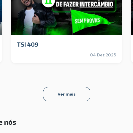
TSI 409
04 Dez 2025
Ver mais
e nós