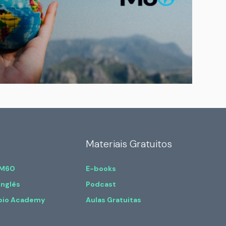
Materiais Gratuitos
 M60
E-books
Inglês
Podcast
bio Academy
Aulas Gratuitas