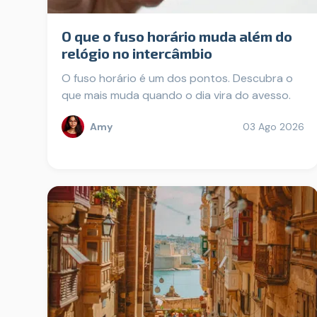
O que o fuso horário muda além do
relógio no intercâmbio
O fuso horário é um dos pontos. Descubra o
que mais muda quando o dia vira do avesso.
Amy
03 Ago 2026